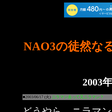
NAO3の徒然な
2003
■2003/06/17 (火)
ニラマン去って又ニラマン？
どうやら、ニラマン